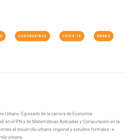
IA
CORONAVIRUS
COVID-19
OBRAS
ntro Urbano. Egresado de la carrera de Economía
al) en el IPN y de Matemáticas Aplicadas y Computación en la
ntes al desarrollo urbano-regional y estudios formales -e
omía urbana.