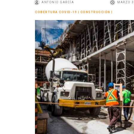
ANTONIO GARCÍA
MARZO 3
o
COBERTURA COVID-19
|
CONSTRUCCIÓN
|