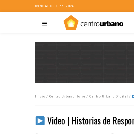
08 de AGOSTO del 2026
Casa
iudad…con Horacio
Inicio
/
Centro Urbano Home
/
Centro Urbano Digital
/
da
opía de la ciudad
Video | Historias de Respon
no
Mujeres
eres de la Casa