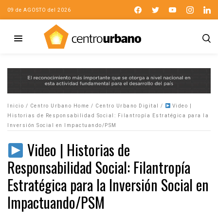
09 de AGOSTO del 2026
Inicio
/
Centro Urbano Home
/
Centro Urbano Digital
/
Video |
Historias de Responsabilidad Social: Filantropía Estratégica para la
Inversión Social en Impactuando/PSM
Video | Historias de
Responsabilidad Social: Filantropía
Estratégica para la Inversión Social en
Impactuando/PSM