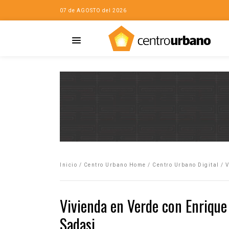
07 de AGOSTO del 2026
Casa
iudad…con Horacio
Inicio
/
Centro Urbano Home
/
Centro Urbano Digital
/
V
da
opía de la ciudad
Vivienda en Verde con Enrique 
no
Sadasi
Mujeres
eres de la Casa