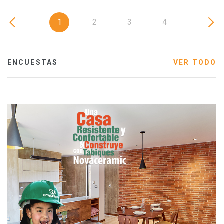
1
2
3
4
ENCUESTAS
VER TODO