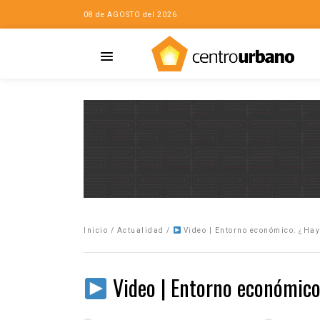
08 de AGOSTO del 2026
Casa
iudad…con Horacio
Inicio
/
Actualidad
/
Video | Entorno económico: ¿Ha
da
opía de la ciudad
Video | Entorno económico
no
Mujeres
eres de la Casa