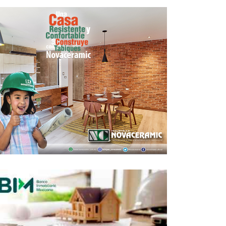
ALIDAD
ACTUALIDAD
Letrozol 2.5 mg: Usos,
Precio y Aspectos Clave
del Tratamiento
Endocrino
REDACCIÓN CENTRO URBANO
MAYO 15, 2026
ALIDAD
ACTUALIDAD
Remodelación urgente
en tu propiedad: Alvos
deposita y empiezas las
obras hoy
REDACCIÓN CENTRO URBANO
MARZO 9, 2026