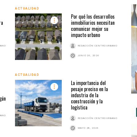
ACTUALIDAD
ACTU
Por qué los desarrollos
ra
inmobiliarios necesitan
comunicar mejor su
impacto urbano
BANO
REDACCIÓN CENTRO URBANO
JUNIO 26, 2026
ACTUALIDAD
ACTU
La importancia del
pesaje preciso en la
industria de la
gún
construcción y la
logística
BANO
REDACCIÓN CENTRO URBANO
MAYO 28, 2026