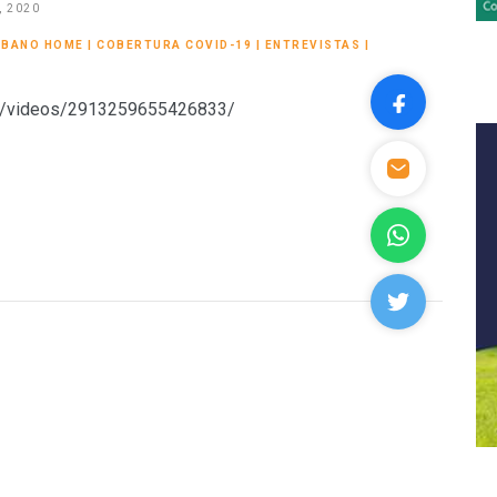
, 2020
RBANO HOME
|
COBERTURA COVID-19
|
ENTREVISTAS
|
8/videos/2913259655426833/
O