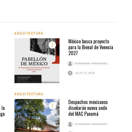
ARQUITECTURA
ARQU
México busca proyecto
para la Bienal de Venecia
2027
Z
FERNANDA HERNÁNDEZ
JULIO 13, 2026
ARQUITECTURA
ARQU
Despachos mexicanos
 la
diseñarán nueva sede
ega
del MAC Panamá
Z
FERNANDA HERNÁNDEZ