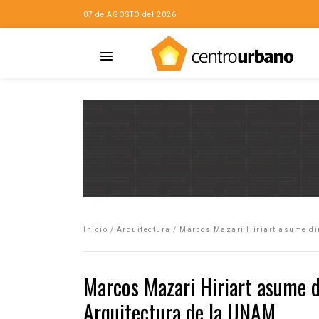
07 de AGOSTO del 2026
Casa
iudad…con Horacio
Inicio
/
Arquitectura
/
Marcos Mazari Hiriart asume dir
da
opía de la ciudad
Marcos Mazari Hiriart asume d
no
Arquitectura de la UNAM
Mujeres
eres de la Casa