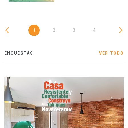
1
2
3
4
ENCUESTAS
VER TODO