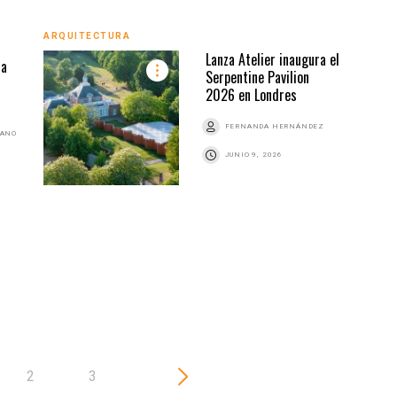
ARQU
ARQUITECTURA
Lanza Atelier inaugura el
ra
Serpentine Pavilion
2026 en Londres
FERNANDA HERNÁNDEZ
BANO
JUNIO 9, 2026
2
3