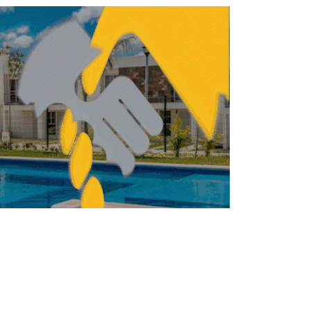
ITECTURA
ARQUITECTURA
Frank Lloyd Wright: el
genio detrás de la
arquitectura orgánica
FERNANDA HERNÁNDEZ
ABRIL 9, 2026