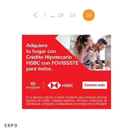
1
…
28
29
30
EXPO