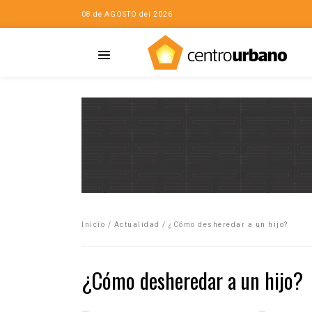
08 de AGOSTO del 2026
Casa
iudad…con Horacio
Inicio
/
Actualidad
/
¿Cómo desheredar a un hijo?
da
opía de la ciudad
¿Cómo desheredar a un hijo?
no
Mujeres
eres de la Casa