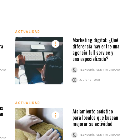
ACTUALIDAD
Marketing digital: ¿Qué
ACTU
ra
diferencia hay entre una
agencia full service y
una especializada?
BANO
REDACCIÓN CENTRO URBANO
JULIO 13, 2026
ACTUALIDAD
os
Aislamiento acústico
ACTU
an
para locales que buscan
mejorar su actividad
REDACCIÓN CENTRO URBANO
BANO