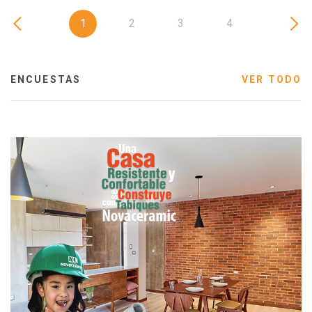
1
2
3
4
ENCUESTAS
VER TODO