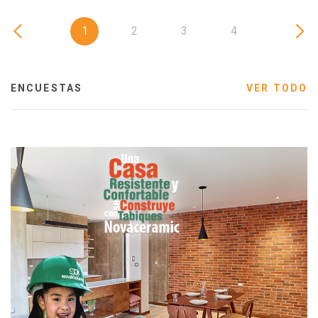
1
2
3
4
ENCUESTAS
VER TODO