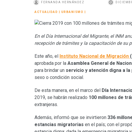
FERNANDA HERNÁNDEZ
DICIEMBR
o
ACTUALIDAD
|
URBANISMO
|
En el Día Internacional del Migrante, el INM an
recepción de trámites y la capacitación de su 
Este año, el
Instituto Nacional de Migración
aprobada por la
Asamblea General de Nacion
para brindar un
servicio y atención digna a la
sexo o condición social.
De esta manera, en el marco del
Día Internaci
2019, se habrán realizado
100 millones de tr
extranjeras.
Además, informó que se invirtieron
336 millon
estancias migratorias
en el país; con el prop
estancia digna; dada la emergencia migratoria y