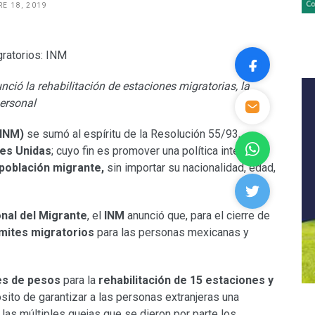
E 18, 2019
unció
la rehabilitación de estaciones migratorias, la
personal
(INM)
se sumó al espíritu de la Resolución 55/93,
es Unidas
; cuyo fin es promover una política integral
 población migrante,
sin importar su nacionalidad, edad,
onal del Migrante
, el
INM
anunció que, para el cierre de
ámites migratorios
para las personas mexicanas y
es de pesos
para la
rehabilitación de 15 estaciones y
ósito de garantizar a las personas extranjeras una
 las múltiples quejas que se dieron por parte los