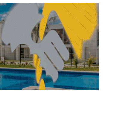
ALIDAD
El salto digital en la
ACTUALIDAD
construcción mexicana:
cómo la innovación
aérea redefine la
topografía moderna
REDACCIÓN CENTRO URBANO
MAYO 21, 2026