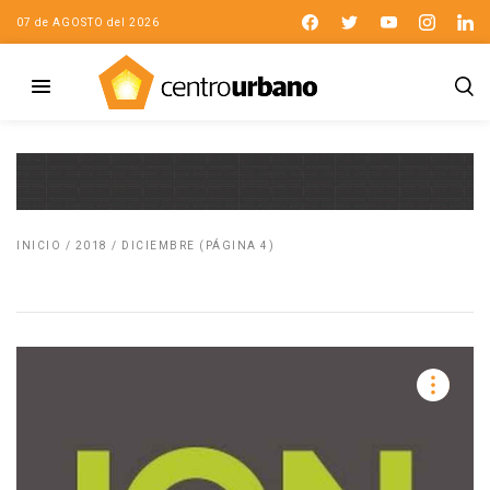
07 de AGOSTO del 2026
INICIO
/
2018
/
DICIEMBRE
(PÁGINA 4)