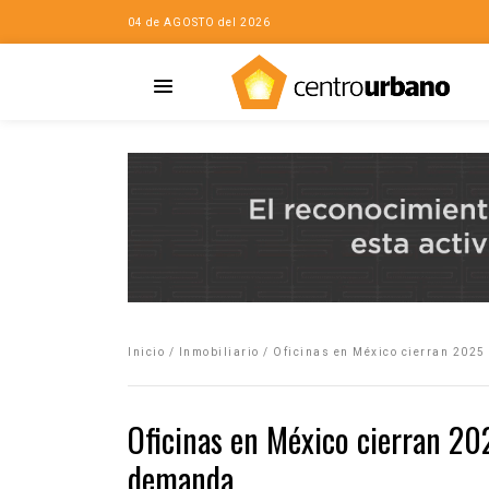
04 de AGOSTO del 2026
Casa
iudad…con Horacio
Inicio
/
Inmobiliario
/
Oficinas en México cierran 2025
da
opía de la ciudad
Oficinas en México cierran 20
no
demanda
Mujeres
eres de la Casa