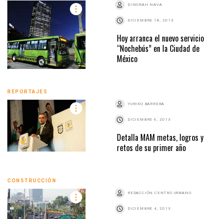
DINORAH NAVA
DICIEMBRE 18, 2013
Hoy arranca el nuevo servicio
“Nochebús” en la Ciudad de
México
REPORTAJES
YURIKO BARRERA
DICIEMBRE 6, 2013
Detalla MAM metas, logros y
retos de su primer año
CONSTRUCCIÓN
REDACCIÓN CENTRO URBANO
DICIEMBRE 4, 2013