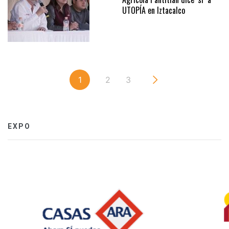
UTOPÍA en Iztacalco
1
2
3
EXPO