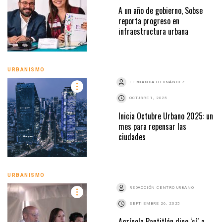
A un año de gobierno, Sobse
reporta progreso en
infraestructura urbana
URBANISMO
FERNANDA HERNÁNDEZ
OCTUBRE 1, 2025
Inicia Octubre Urbano 2025: un
mes para repensar las
ciudades
URBANISMO
REDACCIÓN CENTRO URBANO
SEPTIEMBRE 26, 2025
Agrícola Pantitlán dice ‘sí´ a