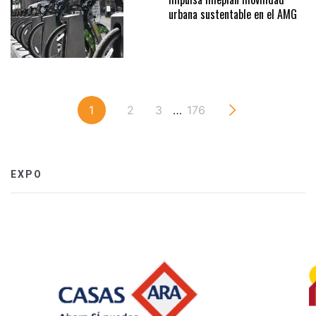
urbana sustentable en el AMG
1
2
3
…
176
EXPO