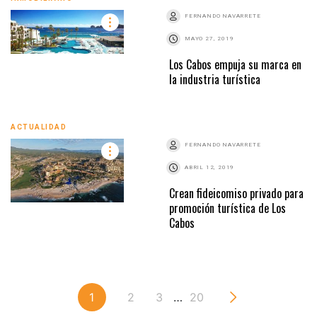
FERNANDO NAVARRETE
MAYO 27, 2019
Los Cabos empuja su marca en
la industria turística
ACTUALIDAD
FERNANDO NAVARRETE
ABRIL 12, 2019
Crean fideicomiso privado para
promoción turística de Los
Cabos
1
2
3
…
20